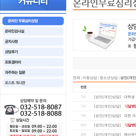
온라인무료심리
전체
|
아동상담
|
청소년상담
|
성인(개인
[성인(개인)상담]
대학생
702
[성인(개인)상담]
└[답변
701
[성인(개인)상담]
과한 걱
700
[성인(개인)상담]
└[답변
699
[성인(개인)상담]
예비부
698