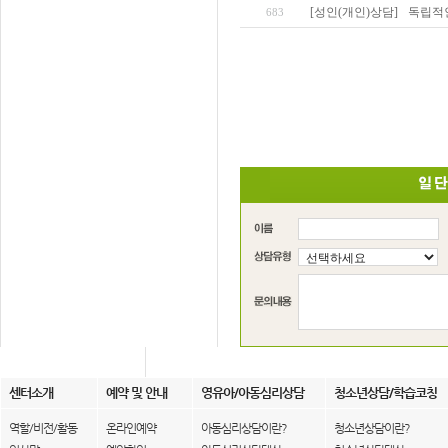
[성인(개인)상담]
독립적
683
센터소개
예약 및 안내
영유아/아동심리상담
청소년상담/학습코칭
역할/비전/활동
온라인예약
아동심리상담이란?
청소년상담이란?