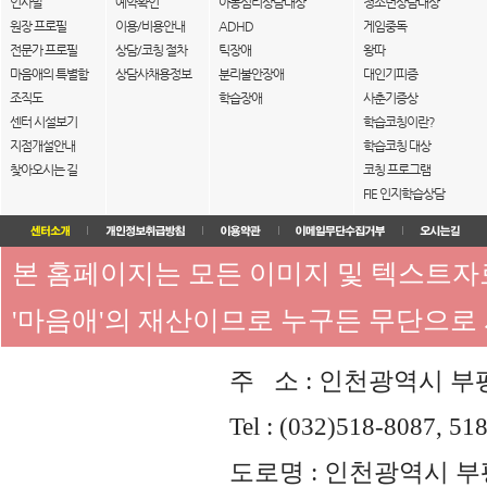
인사말
예약확인
아동심리상담대상
청소년상담대상
원장 프로필
이용/비용안내
ADHD
게임중독
전문가 프로필
상담/코칭 절차
틱장애
왕따
마음애의 특별함
상담사채용정보
분리불안장애
대인기피증
조직도
학습장애
사춘기증상
센터 시설보기
학습코칭이란?
지점개설안내
학습코칭 대상
찾아오시는 길
코칭 프로그램
FIE 인지학습상담
본 홈페이지는 모든 이미지 및 텍스트
'마음애'의 재산이므로 누구든 무단으로
주 소 : 인천광역시 부평
Tel : (032)518-8087, 51
도로명 : 인천광역시 부평