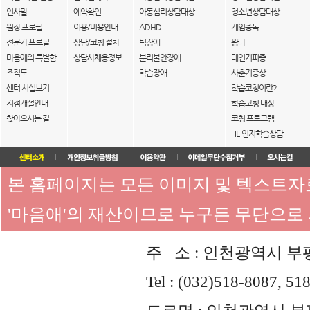
인사말
예약확인
아동심리상담대상
청소년상담대상
원장 프로필
이용/비용안내
ADHD
게임중독
전문가 프로필
상담/코칭 절차
틱장애
왕따
마음애의 특별함
상담사채용정보
분리불안장애
대인기피증
조직도
학습장애
사춘기증상
센터 시설보기
학습코칭이란?
지점개설안내
학습코칭 대상
찾아오시는 길
코칭 프로그램
FIE 인지학습상담
본 홈페이지는 모든 이미지 및 텍스트
'마음애'의 재산이므로 누구든 무단으로
주 소 : 인천광역시 부평
Tel : (032)518-8087, 51