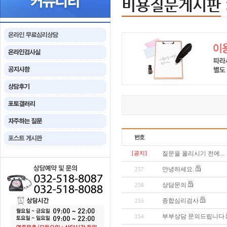
비용질문게시판
[공지]
질문을 올리시기 전에...
안녕하세요.
257
상담문의
256
종합심리검사
255
부부상담 문의드립니다
254