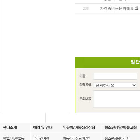
자격증비용문의해요
238
센터소개
예약 및 안내
영유아/아동심리상담
청소년상담/학습코칭
역할/비전/활동
온라인예약
아동심리상담이란?
청소년상담이란?