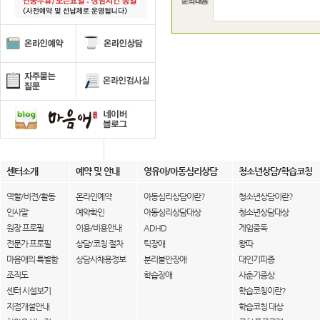
센터소개
예약 및 안내
영유아/아동심리상담
청소년상담/학습코칭
역할/비전/활동
온라인예약
아동심리상담이란?
청소년상담이란?
인사말
예약확인
아동심리상담대상
청소년상담대상
원장 프로필
이용/비용안내
ADHD
게임중독
전문가 프로필
상담/코칭 절차
틱장애
왕따
마음애의 특별함
상담사채용정보
분리불안장애
대인기피증
조직도
학습장애
사춘기증상
센터 시설보기
학습코칭이란?
지점개설안내
학습코칭 대상