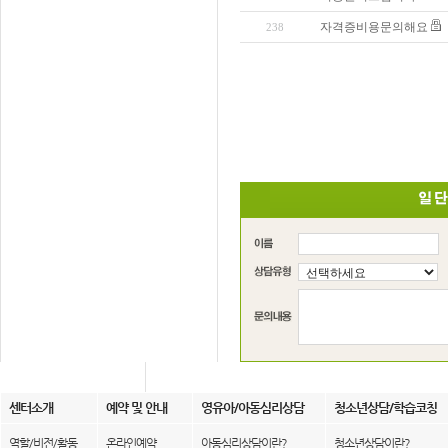
자격증비용문의해요
238
센터소개
예약 및 안내
영유아/아동심리상담
청소년상담/학습코칭
역할/비전/활동
온라인예약
아동심리상담이란?
청소년상담이란?