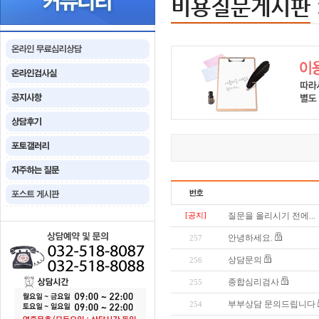
비용질문게시판
[공지]
질문을 올리시기 전에...
안녕하세요.
257
상담문의
256
종합심리검사
255
부부상담 문의드립니다
254