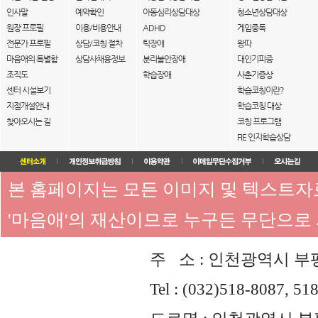
인사말
예약확인
아동심리상담대상
청소년상담대상
원장 프로필
이용/비용안내
ADHD
게임중독
전문가 프로필
상담/코칭 절차
틱장애
왕따
마음애의 특별함
상담사채용정보
분리불안장애
대인기피증
조직도
학습장애
사춘기증상
센터 시설보기
학습코칭이란?
지점개설안내
학습코칭 대상
찾아오시는 길
코칭 프로그램
FIE 인지학습상담
본 홈페이지는 모든 이미지 및 텍스트
'마음애'의 재산이므로 누구든 무단으로
주 소 : 인천광역시 부평
Tel : (032)518-8087, 51