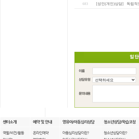
[성인(개인)상담]
독립적
683
센터소개
예약 및 안내
영유아/아동심리상담
청소년상담/학습코칭
역할/비전/활동
온라인예약
아동심리상담이란?
청소년상담이란?