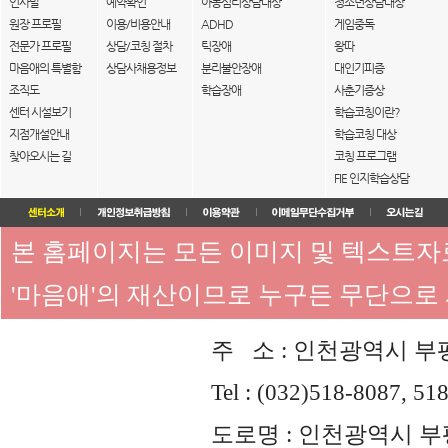
인사말
예약확인
아동심리상담대상
청소년상담대상
원장 프로필
이용/비용안내
ADHD
게임중독
전문가 프로필
상담/코칭 절차
틱장애
왕따
마음애의 특별함
상담사채용정보
분리불안장애
대인기피증
조직도
학습장애
사춘기증상
센터 시설보기
학습코칭이란?
지점개설안내
학습코칭 대상
찾아오시는 길
코칭 프로그램
FIE 인지학습상담
본 홈페이지는 모든 이미지 및 텍스트
'마음애'의 재산이므로 누구든 무단으로
주 소 : 인천광역시 부평
Tel : (032)518-8087, 51
도로명 : 인천광역시 부평