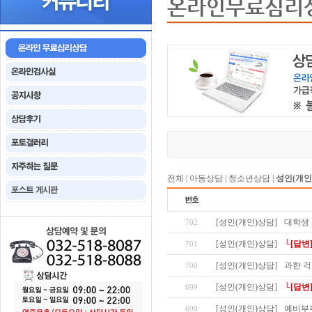
온라인무료심리
전체
|
아동상담
|
청소년상담
|
성인(개인
[성인(개인)상담]
대학생
702
[성인(개인)상담]
└[답변
701
[성인(개인)상담]
과한 걱
700
[성인(개인)상담]
└[답변
699
[성인(개인)상담]
예비부
698