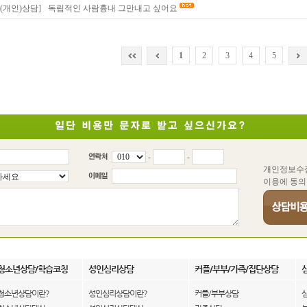
(개인)상담]
독립적인 사람흉내 그만내고 싶어요
1
2
3
4
5
-
-
개인정보수
이용에 동의
청소년상담/학습코칭
성인심리상담
커플/부부/가족/집단상담
청소년상담이란?
성인심리상담이란?
커플/부부상담