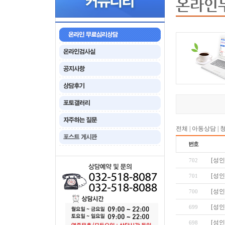
온라인
전체
|
아동상담
|
[성인
702
[성인
701
[성인
700
[성인
699
[성인
698