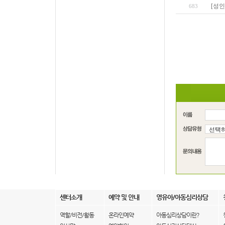
[성인
683
센터소개
예약 및 안내
영유아/아동심리상담
역할/비전/활동
온라인예약
아동심리상담이란?