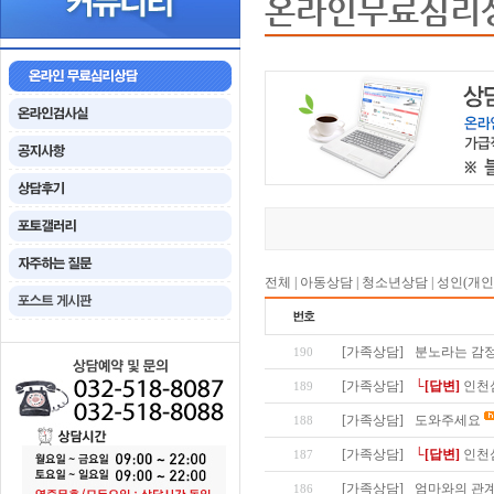
온라인무료심리
전체
|
아동상담
|
청소년상담
|
성인(개인
[가족상담]
분노라는 감
190
[가족상담]
└[답변]
인천
189
[가족상담]
도와주세요
188
[가족상담]
└[답변]
인천
187
[가족상담]
엄마와의 관
186