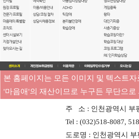
인사말
예약확인
아동심리상담대상
청소년상담대상
원장 프로필
이용/비용안내
ADHD
게임중독
전문가 프로필
상담/코칭 절차
틱장애
왕따
마음애의 특별함
상담사채용정보
분리불안장애
대인기피증
조직도
학습장애
사춘기증상
센터 시설보기
학습코칭이란?
지점개설안내
학습코칭 대상
찾아오시는 길
코칭 프로그램
FIE 인지학습상담
본 홈페이지는 모든 이미지 및 텍스트
'마음애'의 재산이므로 누구든 무단으로
주 소 : 인천광역시 부평
Tel : (032)518-8087, 51
도로명 : 인천광역시 부평