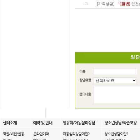
[가족상담]
└[답변]
인천
171
센터소개
예약 및 안내
영유아/아동심리상담
청소년상담/학습코칭
역할/비전/활동
온라인예약
아동심리상담이란?
청소년상담이란?