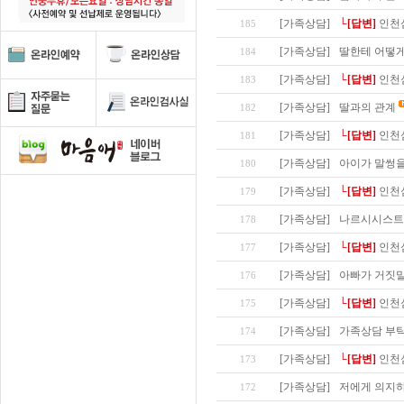
[가족상담]
└[답변]
인천
185
[가족상담]
딸한테 어떻게
184
[가족상담]
└[답변]
인천
183
[가족상담]
딸과의 관계
182
[가족상담]
└[답변]
인천
181
[가족상담]
아이가 말썽을
180
[가족상담]
└[답변]
인천
179
[가족상담]
나르시시스트
178
[가족상담]
└[답변]
인천
177
[가족상담]
아빠가 거짓말
176
[가족상담]
└[답변]
인천
175
[가족상담]
가족상담 부
174
[가족상담]
└[답변]
인천
173
[가족상담]
저에게 의지하
172