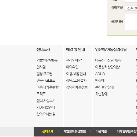
센터소개
예약 및 안내
영유아/아동심리상담
역할/비전/활동
온라인예약
아동심리상담이란?
인사말
예약확인
아동심리상담대상
원장 프로필
이용/비용안내
ADHD
전문가 프로필
상담/코칭 절차
틱장애
마음애의 특별함
상담사채용정보
분리불안장애
조직도
학습장애
센터 시설보기
지점개설안내
찾아오시는 길