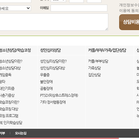
개인정보수
이용에 동의
청소년상담/학습코칭
성인심리상담
커플/부부/가족/집단상담
청소년상담이란?
성인심리상담이란?
커플/부부상담
청소년상담대상
성인심리상담대상
가족상담
게임중독
우울증
집단상담
왕따
불안장애
대인기피증
공황장애
사춘기증상
PTSD(외상후스트레스장애)
학습코칭이란?
기타 정서행동장애
F
학습코칭 대상
코칭 프로그램
FIE 인지학습상담