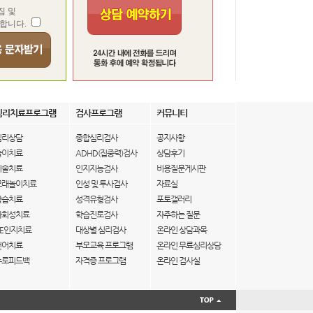
집 및
합니다.
심리치료프로그램
검사프로그램
커뮤니티
심리상담
종합심리검사
공지사항
놀이치료
ADHD(집중력)검사
상담후기
미술치료
인지지능검사
비용질문게시판
모래놀이치료
인성 및 투사검사
자료실
학습치료
성격유형검사
포토갤러리
사회성치료
학습진로검사
자주하는 질문
IE인지치료
대상별 심리검사
온라인 상담과목
언어치료
부모교육 프로그램
온라인 무료심리상담
뉴로피드백
자격증 프로그램
온라인 검사실