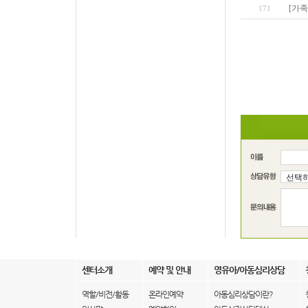
[가족
171
센터소개
예약 및 안내
영유아/아동심리상담
역할/비전/활동
온라인예약
아동심리상담이란?