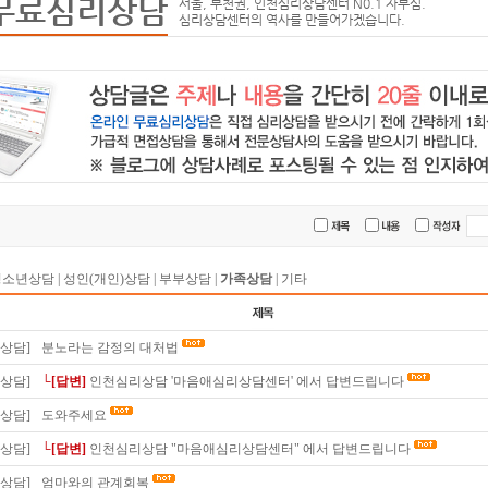
무료심리상담
서울, 부천권, 인천심리상담센터 N0.1 자부심.
심리상담센터의 역사를 만들어가겠습니다.
청소년상담
|
성인(개인)상담
|
부부상담
|
가족상담
|
기타
상담]
분노라는 감정의 대처법
상담]
└[답변]
인천심리상담 '마음애심리상담센터' 에서 답변드립니다
상담]
도와주세요
상담]
└[답변]
인천심리상담 "마음애심리상담센터" 에서 답변드립니다
상담]
엄마와의 관계회복