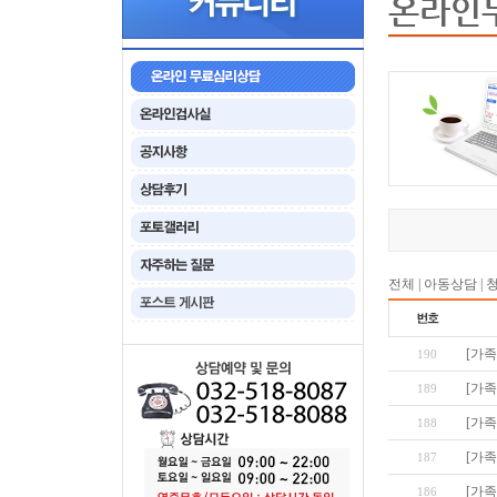
온라인
전체
|
아동상담
|
[가족
190
[가족
189
[가족
188
[가족
187
[가족
186