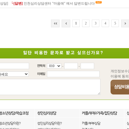
상담]
└[답변]
인천심리상담센터 "마음애" 에서 답변드립니다
1
2
3
4
5
-
-
개인정보수
이용에 동의
청소년상담/학습코칭
성인심리상담
커플/부부/가족/집단상담
청소년상담이란?
성인심리상담이란?
커플/부부상담