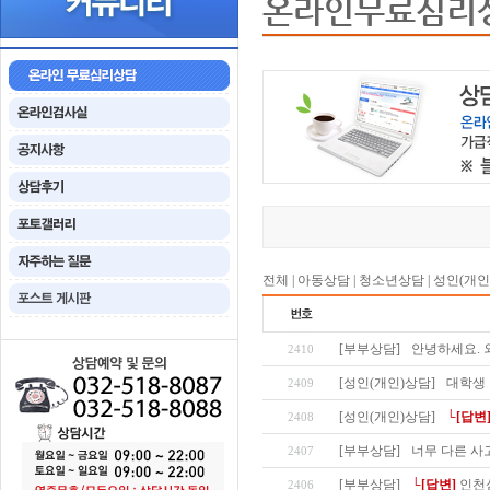
온라인무료심리
전체
|
아동상담
|
청소년상담
|
성인(개인
[부부상담]
안녕하세요. 
2410
[성인(개인)상담]
대학생
2409
[성인(개인)상담]
└[답변
2408
[부부상담]
너무 다른 사
2407
[부부상담]
└[답변]
인천
2406