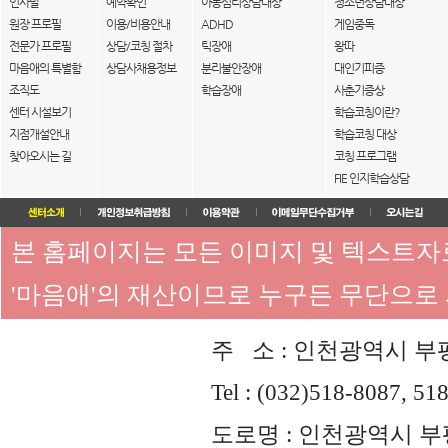
인사말
예약확인
아동심리상담대상
청소년상담대상
원장 프로필
이용/비용안내
ADHD
게임중독
전문가 프로필
상담/코칭 절차
틱장애
왕따
마음애의 특별함
상담사채용정보
분리불안장애
대인기피증
조직도
학습장애
사춘기증상
센터 시설보기
학습코칭이란?
지점개설안내
학습코칭 대상
찾아오시는 길
코칭 프로그램
FIE 인지학습상담
본 홈페이지는 모든 이미지 및 텍스트
'마음애'의 재산이므로 누구든 무단으로
주 소 : 인천광역시 부평
Tel : (032)518-8087, 51
도로명 : 인천광역시 부평