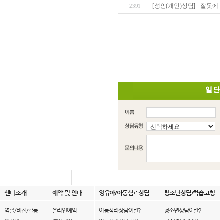
[성인(개인)상담]
잘못에 
2391
센터소개
예약 및 안내
영유아/아동심리상담
청소년상담/학습코칭
역할/비전/활동
온라인예약
아동심리상담이란?
청소년상담이란?