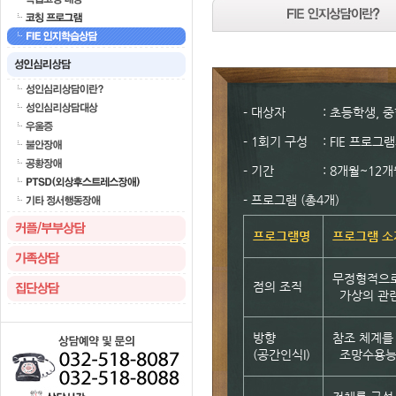
- 대상자
: 초등학생, 
- 1회기 구성
: FIE 프로
- 기간
: 8개월~12
- 프로그램 (총4개)
프로그램명
프로그램 소
무정형적으로
점의 조직
가상의 관련성
방향
참조 체계를
(공간인식I)
조망수용능력