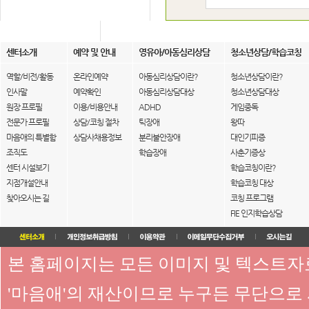
센터소개
예약 및 안내
영유아/아동심리상담
청소년상담/학습코칭
역할/비전/활동
온라인예약
아동심리상담이란?
청소년상담이란?
인사말
예약확인
아동심리상담대상
청소년상담대상
원장 프로필
이용/비용안내
ADHD
게임중독
전문가 프로필
상담/코칭 절차
틱장애
왕따
마음애의 특별함
상담사채용정보
분리불안장애
대인기피증
조직도
학습장애
사춘기증상
센터 시설보기
학습코칭이란?
지점개설안내
학습코칭 대상
찾아오시는 길
코칭 프로그램
FIE 인지학습상담
본 홈페이지는 모든 이미지 및 텍스트
'마음애'의 재산이므로 누구든 무단으로