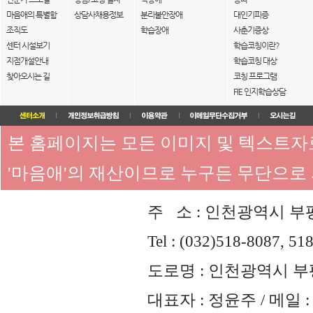
마음애의 특별함
상담사채용정보
분리불안장애
대인기피증
조직도
학습장애
사춘기증상
센터 시설보기
학습코칭이란?
지점개설안내
학습코칭 대상
찾아오시는 길
코칭 프로그램
FIE 인지학습상담
본 홈페이지는 모든 이미지 및 텍스트
'마음애'의 재산이므로 누구든 무단으로
주 소 : 인천광역시 부평
Tel : (032)518-8087, 51
도로명 : 인천광역시 부평
대표자 : 정윤주 / 메일 : 