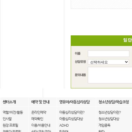
센터소개
예약 및 안내
영유아/아동심리상담
청소년상담/학습코칭
역할/비전/활동
온라인예약
아동심리상담이란?
청소년상담이란?
인사말
예약확인
아동심리상담대상
청소년상담대상
원장 프로필
이용/비용안내
ADHD
게임중독
전문가 프로필
상담/코칭 절차
틱장애
왕따