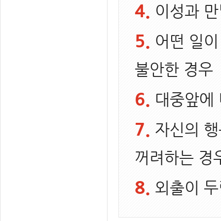
4.
이성과 만
5.
어떤 일이
불안한 경우
6.
대중앞에 
7.
자신의 행
꺼려하는 경
8.
외출이 두