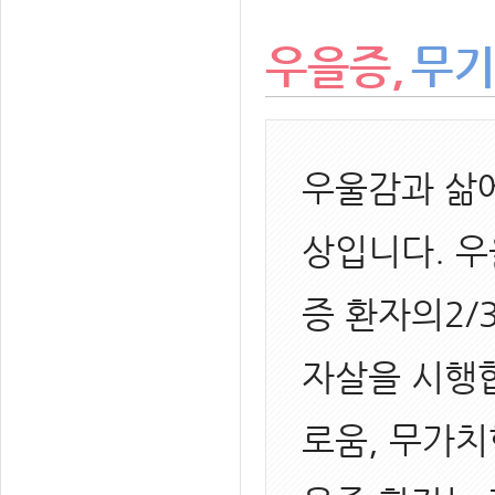
우을증,
무기
우울감과 삶에
상입니다. 우
증 환자의2/
자살을 시행합
로움, 무가치