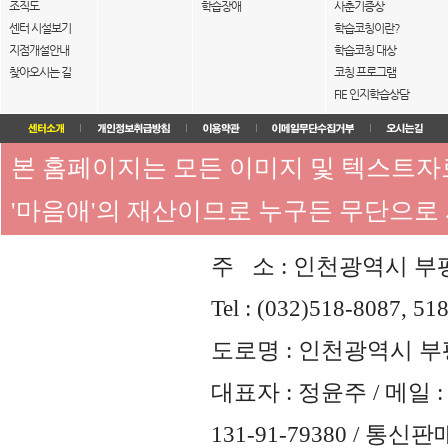
조직도
학습장애
사춘기증상
센터 시설보기
학습코칭이란?
지점개설안내
학습코칭 대상
찾아오시는 길
코칭 프로그램
FIE 인지학습상담
본 홈페이지는 모든 이미지 및 텍스트
'마음애'의 재산이므로 누구든 무단으로
주 소 : 인천광역시 부평
Tel : (032)518-8087, 51
도로명 : 인천광역시 부평
대표자 : 정윤주 / 메일 : 
131-91-79380 / 통