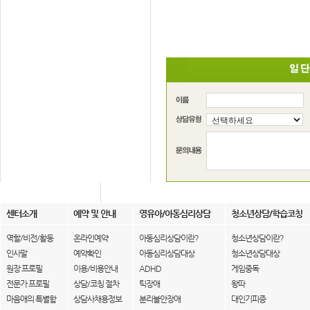
센터소개
예약 및 안내
영유아/아동심리상담
청소년상담/학습코칭
역할/비전/활동
온라인예약
아동심리상담이란?
청소년상담이란?
인사말
예약확인
아동심리상담대상
청소년상담대상
원장 프로필
이용/비용안내
ADHD
게임중독
전문가 프로필
상담/코칭 절차
틱장애
왕따
마음애의 특별함
상담사채용정보
분리불안장애
대인기피증