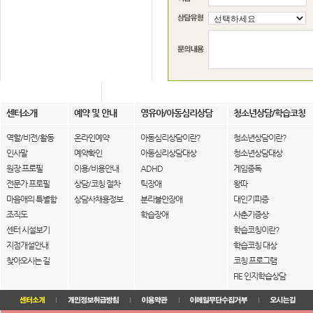
센터소개
예약 및 안내
영유아/아동심리상담
청소년상담/학습코칭
역할/비전/활동
온라인예약
아동심리상담이란?
청소년상담이란?
인사말
예약확인
아동심리상담대상
청소년상담대상
원장 프로필
이용/비용안내
ADHD
게임중독
전문가 프로필
상담/코칭 절차
틱장애
왕따
마음애의 특별함
상담사채용정보
분리불안장애
대인기피증
조직도
학습장애
사춘기증상
센터 시설보기
학습코칭이란?
지점개설안내
학습코칭 대상
찾아오시는 길
코칭 프로그램
FIE 인지학습상담