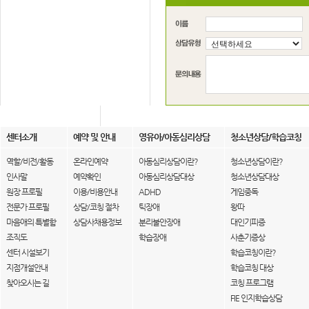
센터소개
예약 및 안내
영유아/아동심리상담
청소년상담/학습코칭
역할/비전/활동
온라인예약
아동심리상담이란?
청소년상담이란?
인사말
예약확인
아동심리상담대상
청소년상담대상
원장 프로필
이용/비용안내
ADHD
게임중독
전문가 프로필
상담/코칭 절차
틱장애
왕따
마음애의 특별함
상담사채용정보
분리불안장애
대인기피증
조직도
학습장애
사춘기증상
센터 시설보기
학습코칭이란?
지점개설안내
학습코칭 대상
찾아오시는 길
코칭 프로그램
FIE 인지학습상담