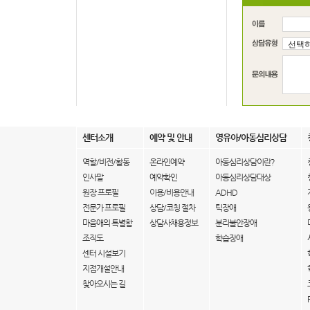
센터소개
예약 및 안내
영유아/아동심리상담
역할/비전/활동
온라인예약
아동심리상담이란?
인사말
예약확인
아동심리상담대상
원장 프로필
이용/비용안내
ADHD
전문가 프로필
상담/코칭 절차
틱장애
마음애의 특별함
상담사채용정보
분리불안장애
조직도
학습장애
센터 시설보기
지점개설안내
찾아오시는 길