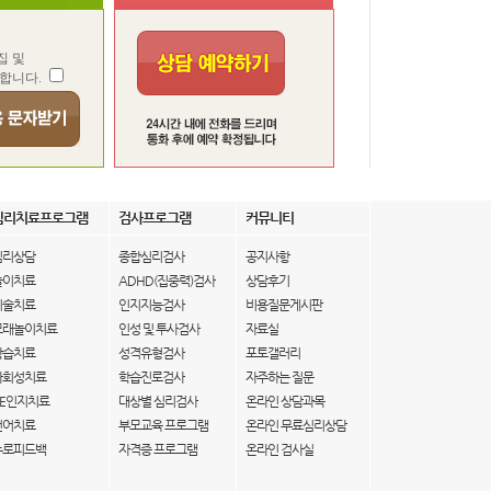
집 및
합니다.
심리치료프로그램
검사프로그램
커뮤니티
심리상담
종합심리검사
공지사항
놀이치료
ADHD(집중력)검사
상담후기
미술치료
인지지능검사
비용질문게시판
모래놀이치료
인성 및 투사검사
자료실
학습치료
성격유형검사
포토갤러리
사회성치료
학습진로검사
자주하는 질문
IE인지치료
대상별 심리검사
온라인 상담과목
언어치료
부모교육 프로그램
온라인 무료심리상담
뉴로피드백
자격증 프로그램
온라인 검사실