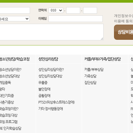
-
-
개인정보수
이용에 동의
청소년상담/학습코칭
성인심리상담
커플/부부/가족/집단상담
청소년상담이란?
성인심리상담이란?
커플/부부상담
청소년상담대상
성인심리상담대상
가족상담
게임중독
우울증
집단상담
왕따
불안장애
대인기피증
공황장애
사춘기증상
PTSD(외상후스트레스장애)
학습코칭이란?
기타 정서행동장애
F
학습코칭 대상
코칭 프로그램
FIE 인지학습상담