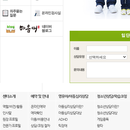
센터소개
예약 및 안내
영유아/아동심리상담
청소년상담/학습코칭
역할/비전/활동
온라인예약
아동심리상담이란?
청소년상담이란?
인사말
예약확인
아동심리상담대상
청소년상담대상
원장 프로필
이용/비용안내
ADHD
게임중독
전문가 프로필
상담/코칭 절차
틱장애
왕따