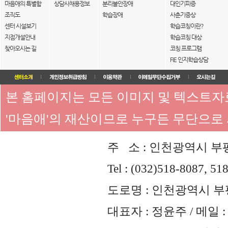
마음애의 특별함
상담사채용정보
분리불안장애
대인기피증
조직도
학습장애
사춘기증상
센터 시설보기
학습코칭이란?
지점개설안내
학습코칭 대상
찾아오시는 길
코칭 프로그램
FIE 인지학습상담
본 홈페이지는 모든 이미지 및 텍스트
'마음애'의 재산이므로 누구든 무단으로
주 소 : 인천광역시 부평
Tel : (032)518-8087, 51
도로명 : 인천광역시 부평
대표자 : 정윤주 / 메일 : 