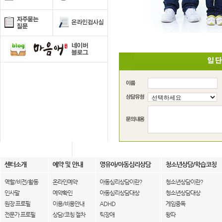
센터소개
예약 및 안내
영유아/아동심리상담
청소년상담/학습코칭
역할/비전/활동
온라인예약
아동심리상담이란?
청소년상담이란?
인사말
예약확인
아동심리상담대상
청소년상담대상
원장 프로필
이용/비용안내
ADHD
게임중독
전문가 프로필
상담/코칭 절차
틱장애
왕따