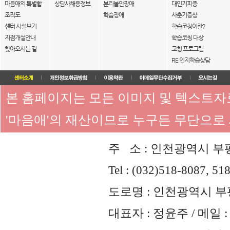
마음애의 특별함
상담사채용정보
분리불안장애
대인기피증
조직도
학습장애
사춘기증상
센터 시설보기
학습코칭이란?
지점개설안내
학습코칭 대상
찾아오시는 길
코칭 프로그램
FIE 인지학습상담
본 홈페이지는 모든 이미지 및 텍스트
'마음애'의 재산이므로 누구든 무단으로
주 소 : 인천광역시 부평
Tel : (032)518-8087, 51
도로명 : 인천광역시 부평
대표자 : 정윤주 / 메일 : 