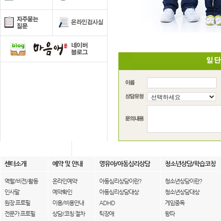
센터소개
예약 및 안내
영유아/아동심리상담
청소년상담/학습코칭
역할/비전/활동
온라인예약
아동심리상담이란?
청소년상담이란?
인사말
예약확인
아동심리상담대상
청소년상담대상
원장 프로필
이용/비용안내
ADHD
게임중독
전문가 프로필
상담/코칭 절차
틱장애
왕따