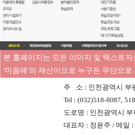
마음애의 특별함
상담사채용정보
분리불안장애
대인기피증
조직도
학습장애
사춘기증상
센터 시설보기
학습코칭이란?
지점개설안내
학습코칭 대상
찾아오시는 길
코칭 프로그램
FIE 인지학습상담
본 홈페이지는 모든 이미지 및 텍스트
'마음애'의 재산이므로 누구든 무단으로
주 소 : 인천광역시 부평
Tel : (032)518-8087, 51
도로명 : 인천광역시 부평
대표자 : 정윤주 / 메일 : 