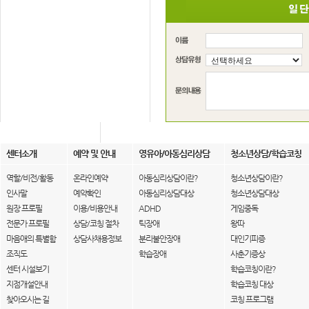
센터소개
예약 및 안내
영유아/아동심리상담
청소년상담/학습코칭
역할/비전/활동
온라인예약
아동심리상담이란?
청소년상담이란?
인사말
예약확인
아동심리상담대상
청소년상담대상
원장 프로필
이용/비용안내
ADHD
게임중독
전문가 프로필
상담/코칭 절차
틱장애
왕따
마음애의 특별함
상담사채용정보
분리불안장애
대인기피증
조직도
학습장애
사춘기증상
센터 시설보기
학습코칭이란?
지점개설안내
학습코칭 대상
찾아오시는 길
코칭 프로그램