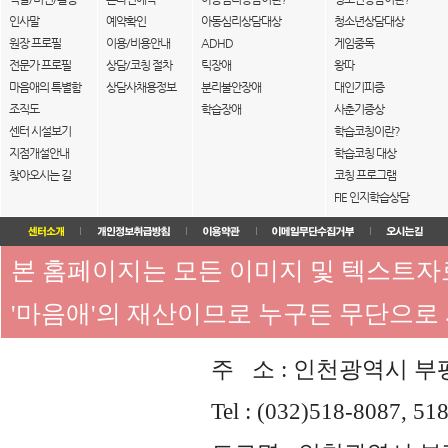
인사말
예약확인
아동심리상담대상
청소년상담대상
원장 프로필
이용/비용안내
ADHD
게임중독
전문가 프로필
상담/코칭 절차
틱장애
왕따
마음애의 특별함
상담사채용정보
분리불안장애
대인기피증
조직도
학습장애
사춘기증상
센터 시설보기
학습코칭이란?
지점개설안내
학습코칭 대상
찾아오시는 길
코칭 프로그램
FIE 인지학습상담
본 홈페이지는 모든 이미지 및 텍스트
'마음애'의 재산이므로 누구든 무단으로
주 소 : 인천광역시 부평
Tel : (032)518-8087, 51