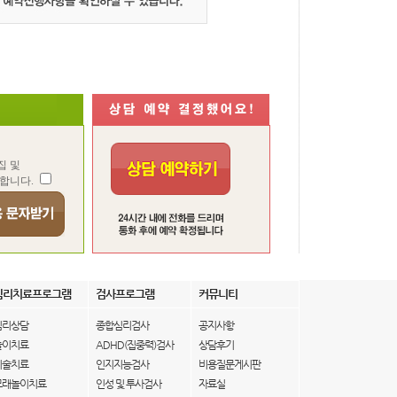
집 및
합니다.
심리치료프로그램
검사프로그램
커뮤니티
심리상담
종합심리검사
공지사항
놀이치료
ADHD(집중력)검사
상담후기
미술치료
인지지능검사
비용질문게시판
모래놀이치료
인성 및 투사검사
자료실