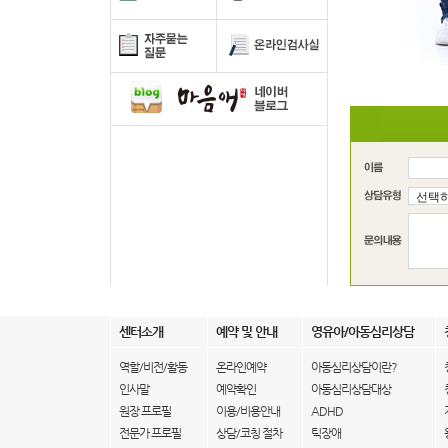
센터소개
예약 및 안내
영유아/아동심리상담
역할/비전/활동
온라인예약
아동심리상담이란?
인사말
예약확인
아동심리상담대상
원장 프로필
이용/비용안내
ADHD
전문가 프로필
상담/코칭 절차
틱장애