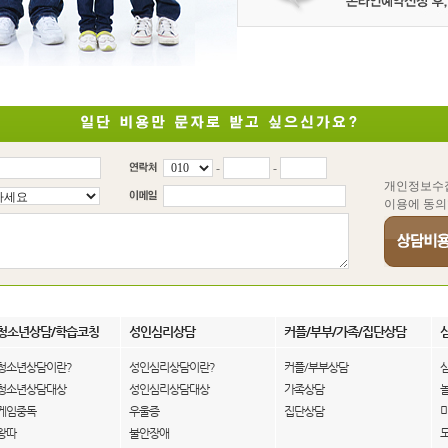
-
-
개인정보수
이용에 동의
청소년상담/학습코칭
성인심리상담
커플/부부/가족/집단상담
청소년상담이란?
성인심리상담이란?
커플/부부상담
청소년상담대상
성인심리상담대상
가족상담
게임중독
우울증
집단상담
왕따
불안장애