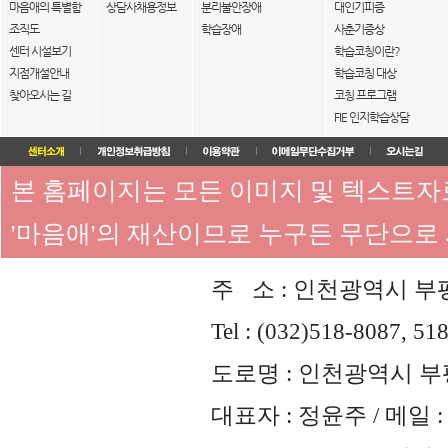
마음애의 특별함
상담사채용정보
분리불안장애
대인기피증
조직도
학습장애
사춘기증상
센터 시설보기
학습코칭이란?
지점개설안내
학습코칭 대상
찾아오시는 길
코칭 프로그램
FIE 인지학습상담
본 홈페이지는 모든 이미지 및 텍스트
'마음애'의 재산이므로 누구든 무단으로
주 소 : 인천광역시 부평
Tel : (032)518-8087, 51
도로명 : 인천광역시 부평
대표자 : 정윤주 / 메일 : 