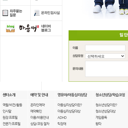
센터소개
예약 및 안내
영유아/아동심리상담
청소년상담/학습코칭
역할/비전/활동
온라인예약
아동심리상담이란?
청소년상담이란?
인사말
예약확인
아동심리상담대상
청소년상담대상
원장 프로필
이용/비용안내
ADHD
게임중독
전문가 프로필
상담/코칭 절차
틱장애
왕따