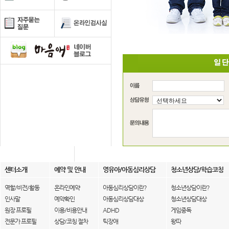
센터소개
예약 및 안내
영유아/아동심리상담
청소년상담/학습코칭
역할/비전/활동
온라인예약
아동심리상담이란?
청소년상담이란?
인사말
예약확인
아동심리상담대상
청소년상담대상
원장 프로필
이용/비용안내
ADHD
게임중독
전문가 프로필
상담/코칭 절차
틱장애
왕따