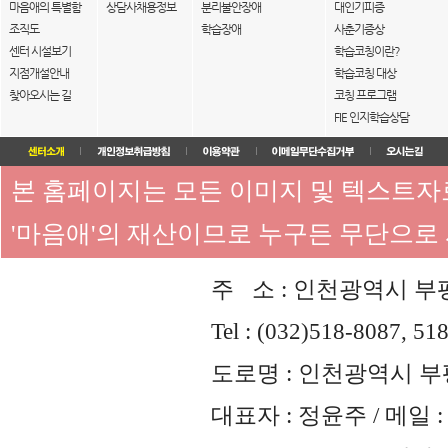
마음애의 특별함
상담사채용정보
분리불안장애
대인기피증
조직도
학습장애
사춘기증상
센터 시설보기
학습코칭이란?
지점개설안내
학습코칭 대상
찾아오시는 길
코칭 프로그램
FIE 인지학습상담
본 홈페이지는 모든 이미지 및 텍스트
'마음애'의 재산이므로 누구든 무단으로
주 소 : 인천광역시 부평
Tel : (032)518-8087, 51
도로명 : 인천광역시 부평
대표자 : 정윤주 / 메일 : 