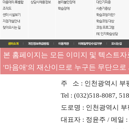
마음애의 특별함
상담사채용정보
분리불안장애
대인기피증
조직도
학습장애
사춘기증상
센터 시설보기
학습코칭이란?
지점개설안내
학습코칭 대상
찾아오시는 길
코칭 프로그램
FIE 인지학습상담
본 홈페이지는 모든 이미지 및 텍스트
'마음애'의 재산이므로 누구든 무단으로
주 소 : 인천광역시 부평
Tel : (032)518-8087, 51
도로명 : 인천광역시 부평
대표자 : 정윤주 / 메일 : 