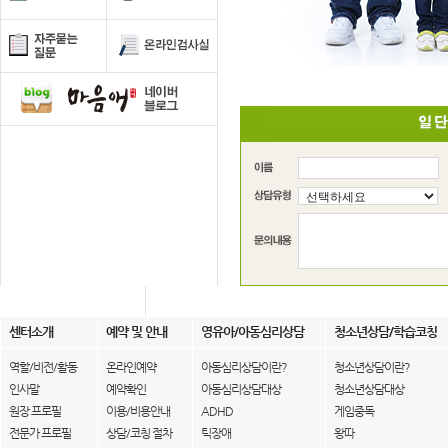
센터소개
예약 및 안내
영유아/아동심리상담
청소년상담/학습코칭
역할/비전/활동
온라인예약
아동심리상담이란?
청소년상담이란?
인사말
예약확인
아동심리상담대상
청소년상담대상
원장 프로필
이용/비용안내
ADHD
게임중독
전문가 프로필
상담/코칭 절차
틱장애
왕따