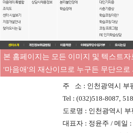
마음애의 특별함
상담사채용정보
분리불안장애
대인기피증
조직도
학습장애
사춘기증상
센터 시설보기
학습코칭이란?
지점개설안내
학습코칭 대상
찾아오시는 길
코칭 프로그램
FIE 인지학습상담
본 홈페이지는 모든 이미지 및 텍스트
'마음애'의 재산이므로 누구든 무단으로
주 소 : 인천광역시 부평
Tel : (032)518-8087, 51
도로명 : 인천광역시 부평
대표자 : 정윤주 / 메일 : 