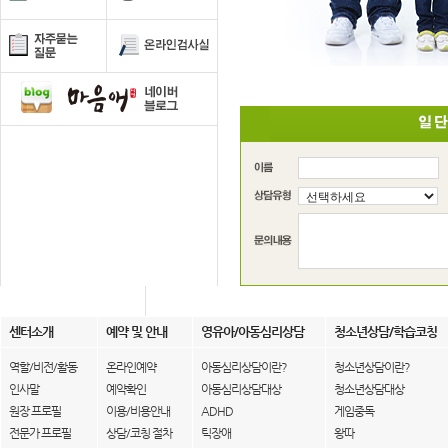
센터소개
예약 및 안내
영유아/아동심리상담
청소년상담/학습코칭
역할/비전/활동
온라인예약
아동심리상담이란?
청소년상담이란?
인사말
예약확인
아동심리상담대상
청소년상담대상
원장 프로필
이용/비용안내
ADHD
게임중독
전문가 프로필
상담/코칭 절차
틱장애
왕따