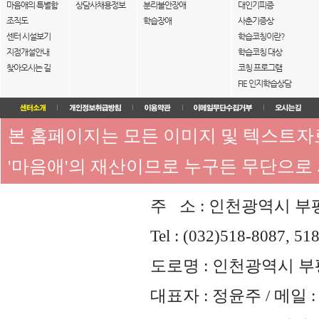
마음애의 특별함
상담사채용정보
분리불안장애
대인기피증
조직도
학습장애
사춘기증상
센터 시설보기
학습코칭이란?
지점개설안내
학습코칭 대상
찾아오시는 길
코칭 프로그램
FIE 인지학습상담
본 홈페이지는 모든 이미지 및 텍스트
'마음애'의 재산이므로 누구든 무단으로
주 소 : 인천광역시 부평
Tel : (032)518-8087, 51
도로명 : 인천광역시 부평
대표자 : 정윤주 / 메일 : 