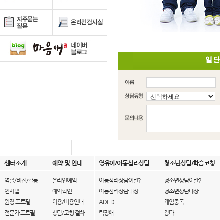
센터소개
예약 및 안내
영유아/아동심리상담
청소년상담/학습코칭
역할/비전/활동
온라인예약
아동심리상담이란?
청소년상담이란?
인사말
예약확인
아동심리상담대상
청소년상담대상
원장 프로필
이용/비용안내
ADHD
게임중독
전문가 프로필
상담/코칭 절차
틱장애
왕따