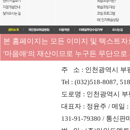
센터 시설보기
학습코칭이란?
지점개설안내
학습코칭 대상
찾아오시는 길
코칭 프로그램
FIE 인지학습상담
본 홈페이지는 모든 이미지 및 텍스트
'마음애'의 재산이므로 누구든 무단으로
주 소 : 인천광역시 부평
Tel : (032)518-8087, 51
도로명 : 인천광역시 부평
대표자 : 정윤주 / 메일 : 
131-91-79380 / 통