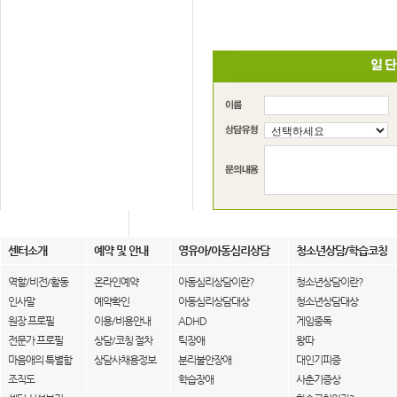
센터소개
예약 및 안내
영유아/아동심리상담
청소년상담/학습코칭
역할/비전/활동
온라인예약
아동심리상담이란?
청소년상담이란?
인사말
예약확인
아동심리상담대상
청소년상담대상
원장 프로필
이용/비용안내
ADHD
게임중독
전문가 프로필
상담/코칭 절차
틱장애
왕따
마음애의 특별함
상담사채용정보
분리불안장애
대인기피증
조직도
학습장애
사춘기증상