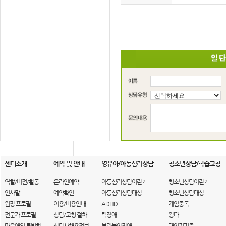
센터소개
예약 및 안내
영유아/아동심리상담
청소년상담/학습코칭
역할/비전/활동
온라인예약
아동심리상담이란?
청소년상담이란?
인사말
예약확인
아동심리상담대상
청소년상담대상
원장 프로필
이용/비용안내
ADHD
게임중독
전문가 프로필
상담/코칭 절차
틱장애
왕따