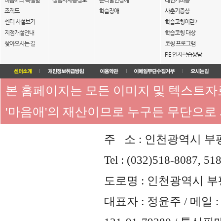
마음애의 특별함
상담사채용정보
분리불안장애
대인기피증
조직도
학습장애
사춘기증상
센터 시설보기
학습코칭이란?
지점개설안내
학습코칭 대상
찾아오시는 길
코칭 프로그램
FIE 인지학습상담
본 홈페이지는 모든 이미지 및 텍스트
'마음애'의 재산이므로 누구든 무단으로
주 소 : 인천광역시 부평
Tel : (032)518-8087, 51
도로명 : 인천광역시 부평
대표자 : 정윤주 / 메일 : 