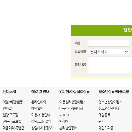
센터소개
예약 및 안내
영유아/아동심리상담
청소년상담/학습코칭
역할/비전/활동
온라인예약
아동심리상담이란?
청소년상담이란?
인사말
예약확인
아동심리상담대상
청소년상담대상
원장 프로필
이용/비용안내
ADHD
게임중독
전문가 프로필
상담/코칭 절차
틱장애
왕따
마음애의 특별함
상담사채용정보
분리불안장애
대인기피증