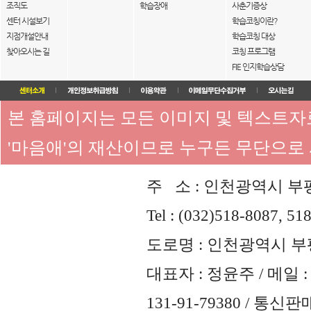
조직도
학습장애
사춘기증상
센터 시설보기
학습코칭이란?
지점개설안내
학습코칭 대상
찾아오시는 길
코칭 프로그램
FIE 인지학습상담
본 홈페이지는 모든 이미지 및 텍스트
'마음애'의 재산이므로 누구든 무단으로
주 소 : 인천광역시 부평
Tel : (032)518-8087, 51
도로명 : 인천광역시 부평
대표자 : 정윤주 / 메일 : 
131-91-79380 / 통