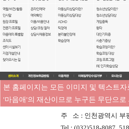
역할/비전/활동
온라인예약
아동심리상담이란?
청소년상담이란?
인사말
예약확인
아동심리상담대상
청소년상담대상
원장 프로필
이용/비용안내
ADHD
게임중독
전문가 프로필
상담/코칭 절차
틱장애
왕따
마음애의 특별함
상담사채용정보
분리불안장애
대인기피증
조직도
학습장애
사춘기증상
센터 시설보기
학습코칭이란?
지점개설안내
학습코칭 대상
찾아오시는 길
코칭 프로그램
FIE 인지학습상담
본 홈페이지는 모든 이미지 및 텍스트
'마음애'의 재산이므로 누구든 무단으로
주 소 : 인천광역시 부평
Tel : (032)518-8087, 51