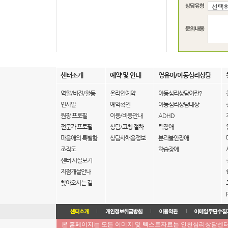
센터소개
예약 및 안내
영유아/아동심리상담
역할/비전/활동
온라인예약
아동심리상담이란?
인사말
예약확인
아동심리상담대상
원장 프로필
이용/비용안내
ADHD
전문가 프로필
상담/코칭 절차
틱장애
마음애의 특별함
상담사채용정보
분리불안장애
조직도
학습장애
센터 시설보기
지점개설안내
찾아오시는 길
본 홈페이지는 모든 이미지 및 텍스트자료는 인천심리상담센터 