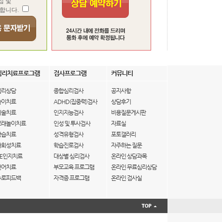
집 및
합니다.
심리치료프로그램
검사프로그램
커뮤니티
심리상담
종합심리검사
공지사항
놀이치료
ADHD(집중력)검사
상담후기
미술치료
인지지능검사
비용질문게시판
모래놀이치료
인성 및 투사검사
자료실
학습치료
성격유형검사
포토갤러리
사회성치료
학습진로검사
자주하는 질문
IE인지치료
대상별 심리검사
온라인 상담과목
언어치료
부모교육 프로그램
온라인 무료심리상담
뉴로피드백
자격증 프로그램
온라인 검사실