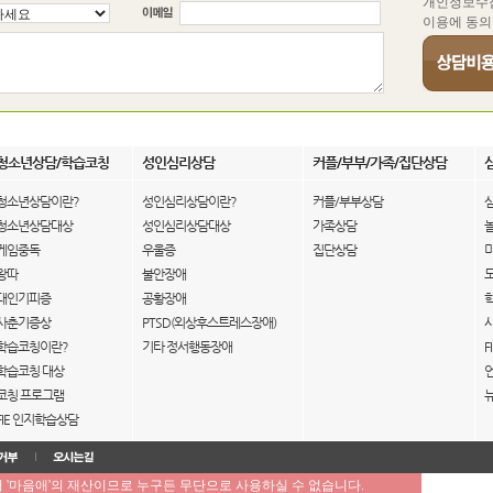
개인정보수
이용에 동의
청소년상담/학습코칭
성인심리상담
커플/부부/가족/집단상담
청소년상담이란?
성인심리상담이란?
커플/부부상담
청소년상담대상
성인심리상담대상
가족상담
게임중독
우울증
집단상담
왕따
불안장애
대인기피증
공황장애
사춘기증상
PTSD(외상후스트레스장애)
학습코칭이란?
기타 정서행동장애
F
학습코칭 대상
코칭 프로그램
FIE 인지학습상담
'마음애'의 재산이므로 누구든 무단으로 사용하실 수 없습니다.