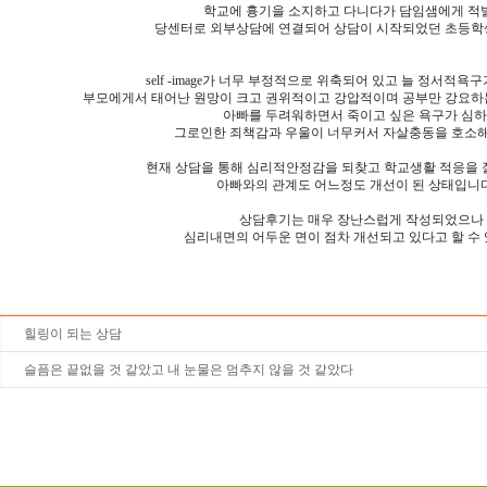
학교에 흉기을 소지하고 다니다가 담임샘에게 적
당센터로 외부상담에 연결되어 상담이 시작되었던 초등학
self -image가 너무 부정적으로 위축되어 있고 늘 정서적
부모에게서 태어난 원망이 크고 권위적이고 강압적이며 공부만 강요하는
아빠를 두려워하면서 죽이고 싶은 욕구가 심
그로인한 죄책감과 우울이 너무커서 자살충동을 호소해
현재 상담을 통해 심리적안정감을 되찾고 학교생활 적응을
아빠와의 관계도 어느정도 개선이 된 상태입니
상담후기는 매우 장난스럽게 작성되었으나
심리내면의 어두운 면이 점차 개선되고 있다고 할 수 
힐링이 되는 상담
슬픔은 끝없을 것 같았고 내 눈물은 멈추지 않을 것 같았다