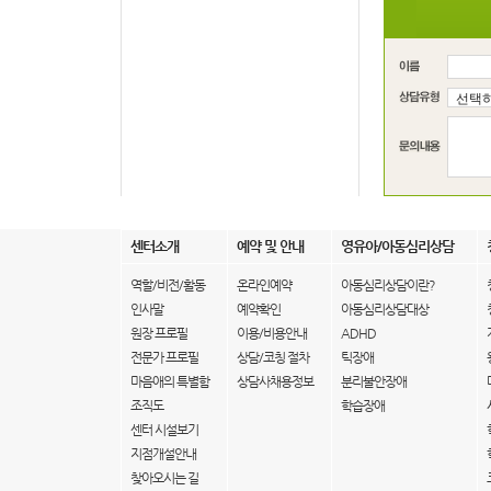
센터소개
예약 및 안내
영유아/아동심리상담
역할/비전/활동
온라인예약
아동심리상담이란?
인사말
예약확인
아동심리상담대상
원장 프로필
이용/비용안내
ADHD
전문가 프로필
상담/코칭 절차
틱장애
마음애의 특별함
상담사채용정보
분리불안장애
조직도
학습장애
센터 시설보기
지점개설안내
찾아오시는 길