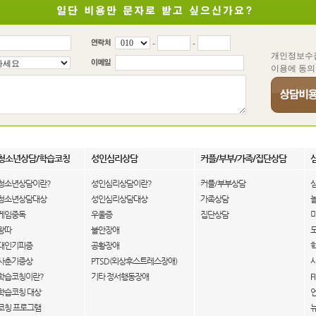
-
-
개인정보수
이용에 동의
청소년상담/학습코칭
성인심리상담
커플/부부/가족/집단상담
청소년상담이란?
성인심리상담이란?
커플/부부상담
청소년상담대상
성인심리상담대상
가족상담
게임중독
우울증
집단상담
왕따
불안장애
대인기피증
공황장애
사춘기증상
PTSD(외상후스트레스장애)
학습코칭이란?
기타 정서행동장애
F
학습코칭 대상
코칭 프로그램