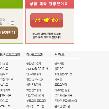
집 및
합니다.
심리치료프로그램
검사프로그램
커뮤니티
심리상담
종합심리검사
공지사항
놀이치료
ADHD(집중력)검사
상담후기
미술치료
인지지능검사
비용질문게시판
모래놀이치료
인성 및 투사검사
자료실
학습치료
성격유형검사
포토갤러리
사회성치료
학습진로검사
자주하는 질문
IE인지치료
대상별 심리검사
온라인 상담과목
언어치료
부모교육 프로그램
온라인 무료심리상담
뉴로피드백
자격증 프로그램
온라인 검사실