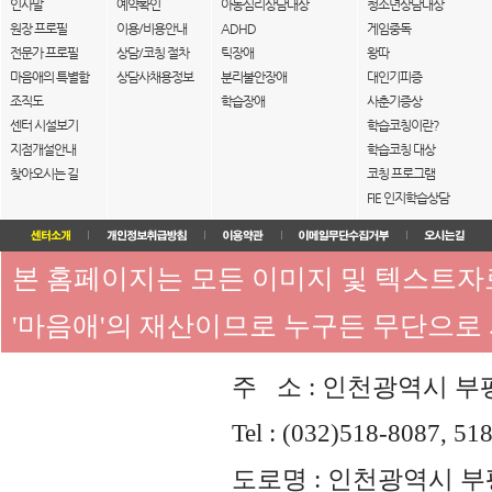
인사말
예약확인
아동심리상담대상
청소년상담대상
원장 프로필
이용/비용안내
ADHD
게임중독
전문가 프로필
상담/코칭 절차
틱장애
왕따
마음애의 특별함
상담사채용정보
분리불안장애
대인기피증
조직도
학습장애
사춘기증상
센터 시설보기
학습코칭이란?
지점개설안내
학습코칭 대상
찾아오시는 길
코칭 프로그램
FIE 인지학습상담
본 홈페이지는 모든 이미지 및 텍스트
'마음애'의 재산이므로 누구든 무단으로
주 소 : 인천광역시 부평
Tel : (032)518-8087, 51
도로명 : 인천광역시 부평