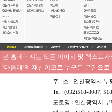
전문가 프로필
상담/코칭 절차
틱장애
왕따
마음애의 특별함
상담사채용정보
분리불안장애
대인기피증
조직도
학습장애
사춘기증상
센터 시설보기
학습코칭이란?
지점개설안내
학습코칭 대상
찾아오시는 길
코칭 프로그램
FIE 인지학습상담
본 홈페이지는 모든 이미지 및 텍스트
'마음애'의 재산이므로 누구든 무단으로
주 소 : 인천광역시 부평
Tel : (032)518-8087, 51
도로명 : 인천광역시 부평