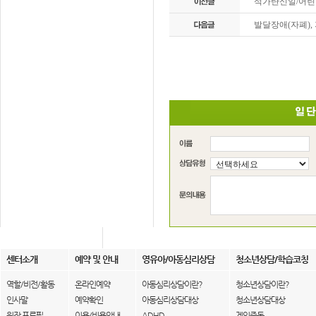
석가탄신일/어린이
발달장애(자폐)
센터소개
예약 및 안내
영유아/아동심리상담
청소년상담/학습코칭
역할/비전/활동
온라인예약
아동심리상담이란?
청소년상담이란?
인사말
예약확인
아동심리상담대상
청소년상담대상
원장 프로필
이용/비용안내
ADHD
게임중독