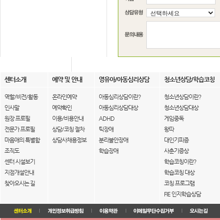
센터소개
예약 및 안내
영유아/아동심리상담
청소년상담/학습코칭
역할/비전/활동
온라인예약
아동심리상담이란?
청소년상담이란?
인사말
예약확인
아동심리상담대상
청소년상담대상
원장 프로필
이용/비용안내
ADHD
게임중독
전문가 프로필
상담/코칭 절차
틱장애
왕따
마음애의 특별함
상담사채용정보
분리불안장애
대인기피증
조직도
학습장애
사춘기증상
센터 시설보기
학습코칭이란?
지점개설안내
학습코칭 대상
찾아오시는 길
코칭 프로그램
FIE 인지학습상담