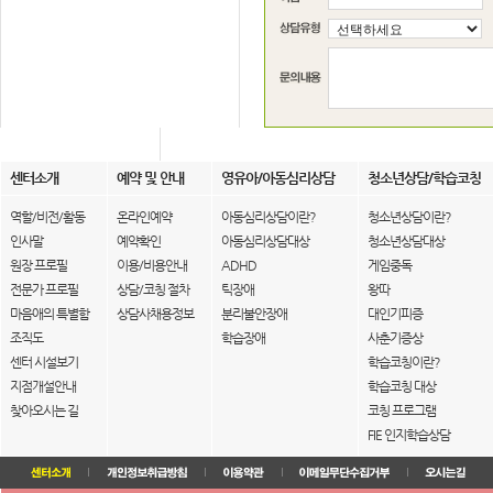
센터소개
예약 및 안내
영유아/아동심리상담
청소년상담/학습코칭
역할/비전/활동
온라인예약
아동심리상담이란?
청소년상담이란?
인사말
예약확인
아동심리상담대상
청소년상담대상
원장 프로필
이용/비용안내
ADHD
게임중독
전문가 프로필
상담/코칭 절차
틱장애
왕따
마음애의 특별함
상담사채용정보
분리불안장애
대인기피증
조직도
학습장애
사춘기증상
센터 시설보기
학습코칭이란?
지점개설안내
학습코칭 대상
찾아오시는 길
코칭 프로그램
FIE 인지학습상담