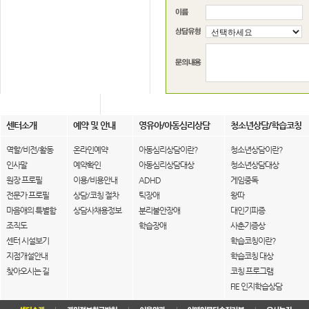
센터소개
예약 및 안내
영유아/아동심리상담
청소년상담/학습코칭
역할/비전/활동
온라인예약
아동심리상담이란?
청소년상담이란?
인사말
예약확인
아동심리상담대상
청소년상담대상
원장 프로필
이용/비용안내
ADHD
게임중독
전문가 프로필
상담/코칭 절차
틱장애
왕따
마음애의 특별함
상담사채용정보
분리불안장애
대인기피증
조직도
학습장애
사춘기증상
센터 시설보기
학습코칭이란?
지점개설안내
학습코칭 대상
찾아오시는 길
코칭 프로그램
FIE 인지학습상담