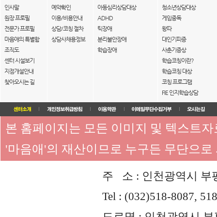
인사말
예약확인
아동심리상담대상
청소년상담대상
원장 프로필
이용/비용안내
ADHD
게임중독
전문가 프로필
상담/코칭 절차
틱장애
왕따
마음애의 특별함
상담사채용정보
분리불안장애
대인기피증
조직도
학습장애
사춘기증상
센터 시설보기
학습코칭이란?
지점개설안내
학습코칭 대상
찾아오시는 길
코칭 프로그램
FIE 인지학습상담
본 홈페이지는 모든 이미지 및 텍스트
'마음애'의 재산이므로 누구든 무단으로
주 소 : 인천광역시 부평
Tel : (032)518-8087, 51
도로명 : 인천광역시 부평