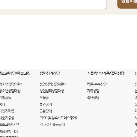
청소년상담/학습코칭
성인심리상담
커플/부부/가족/집단상담
청소년상담이란?
성인심리상담이란?
커플/부부상담
청소년상담대상
성인심리상담대상
가족상담
게임중독
우울증
집단상담
왕따
불안장애
대인기피증
공황장애
사춘기증상
PTSD(외상후스트레스장애)
학습코칭이란?
기타 정서행동장애
F
학습코칭 대상