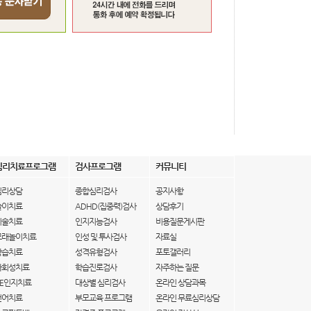
심리치료프로그램
검사프로그램
커뮤니티
심리상담
종합심리검사
공지사항
놀이치료
ADHD(집중력)검사
상담후기
미술치료
인지지능검사
비용질문게시판
모래놀이치료
인성 및 투사검사
자료실
학습치료
성격유형검사
포토갤러리
사회성치료
학습진로검사
자주하는 질문
IE인지치료
대상별 심리검사
온라인 상담과목
언어치료
부모교육 프로그램
온라인 무료심리상담