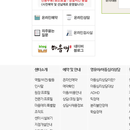
센터소개
예약 및 안내
영유아/아동심리상담
역할/비전/활동
온라인예약
아동심리상담이란?
인사말
예약확인
아동심리상담대상
원장 프로필
이용/비용안내
ADHD
전문가 프로필
상담/코칭 절차
틱장애
마음애의 특별함
상담사채용정보
분리불안장애
조직도
학습장애
센터 시설보기
지점개설안내