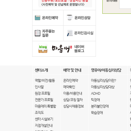
센터소개
예약 및 안내
영유아/아동심리상담
역할/비전/활동
온라인예약
아동심리상담이란?
인사말
예약확인
아동심리상담대상
원장 프로필
이용/비용안내
ADHD
전문가 프로필
상담/코칭 절차
틱장애
마음애의 특별함
상담사채용정보
분리불안장애
조직도
학습장애
센터 시설보기
지점개설안내