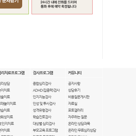
심리치료프로그램
검사프로그램
커뮤니티
심리상담
종합심리검사
공지사항
놀이치료
ADHD(집중력)검사
상담후기
미술치료
인지지능검사
비용질문게시판
모래놀이치료
인성 및 투사검사
자료실
학습치료
성격유형검사
포토갤러리
사회성치료
학습진로검사
자주하는 질문
IE인지치료
대상별 심리검사
온라인 상담과목
언어치료
부모교육 프로그램
온라인 무료심리상담