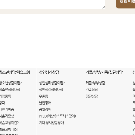
청소년상담/학습코칭
성인심리상담
커플/부부/가족/집단상담
청소년상담이란?
성인심리상담이란?
커플/부부상담
청소년상담대상
성인심리상담대상
가족상담
게임중독
우울증
집단상담
왕따
불안장애
대인기피증
공황장애
사춘기증상
PTSD(외상후스트레스장애)
학습코칭이란?
기타 정서행동장애
F
학습코칭 대상