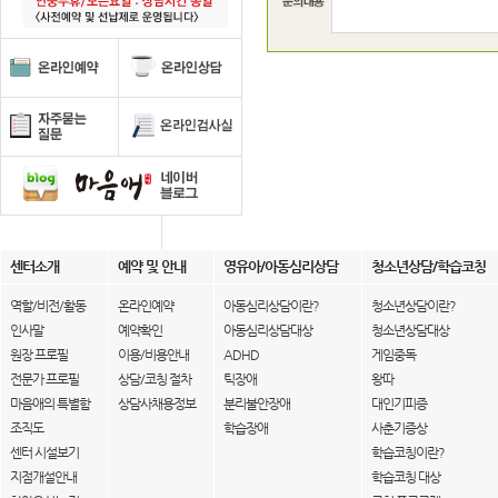
센터소개
예약 및 안내
영유아/아동심리상담
청소년상담/학습코칭
역할/비전/활동
온라인예약
아동심리상담이란?
청소년상담이란?
인사말
예약확인
아동심리상담대상
청소년상담대상
원장 프로필
이용/비용안내
ADHD
게임중독
전문가 프로필
상담/코칭 절차
틱장애
왕따
마음애의 특별함
상담사채용정보
분리불안장애
대인기피증
조직도
학습장애
사춘기증상
센터 시설보기
학습코칭이란?
지점개설안내
학습코칭 대상