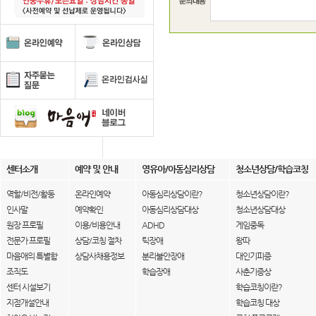
센터소개
예약 및 안내
영유아/아동심리상담
청소년상담/학습코칭
역할/비전/활동
온라인예약
아동심리상담이란?
청소년상담이란?
인사말
예약확인
아동심리상담대상
청소년상담대상
원장 프로필
이용/비용안내
ADHD
게임중독
전문가 프로필
상담/코칭 절차
틱장애
왕따
마음애의 특별함
상담사채용정보
분리불안장애
대인기피증
조직도
학습장애
사춘기증상
센터 시설보기
학습코칭이란?
지점개설안내
학습코칭 대상