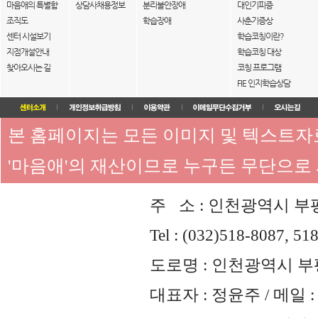
마음애의 특별함
상담사채용정보
분리불안장애
대인기피증
조직도
학습장애
사춘기증상
센터 시설보기
학습코칭이란?
지점개설안내
학습코칭 대상
찾아오시는 길
코칭 프로그램
FIE 인지학습상담
본 홈페이지는 모든 이미지 및 텍스트
'마음애'의 재산이므로 누구든 무단으로
주 소 : 인천광역시 부평
Tel : (032)518-8087, 51
도로명 : 인천광역시 부평
대표자 : 정윤주 / 메일 : 