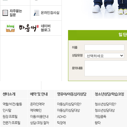
센터소개
예약 및 안내
영유아/아동심리상담
청소년상담/학습코칭
역할/비전/활동
온라인예약
아동심리상담이란?
청소년상담이란?
인사말
예약확인
아동심리상담대상
청소년상담대상
원장 프로필
이용/비용안내
ADHD
게임중독
전문가 프로필
상담/코칭 절차
틱장애
왕따