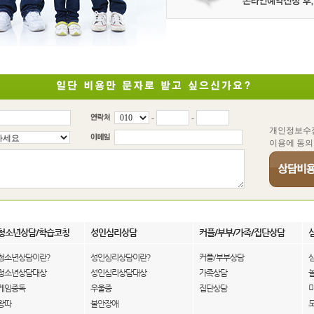
-
-
개인정보수
이용에 동의
청소년상담/학습코칭
성인심리상담
커플/부부/가족/집단상담
청소년상담이란?
성인심리상담이란?
커플/부부상담
청소년상담대상
성인심리상담대상
가족상담
게임중독
우울증
집단상담
왕따
불안장애