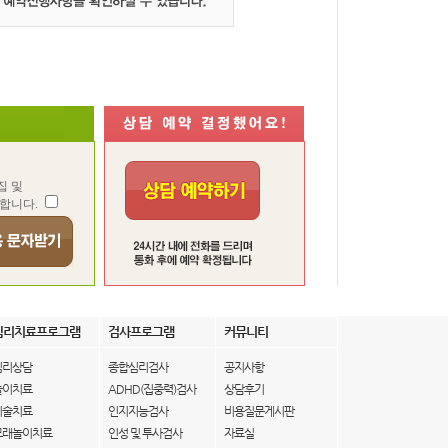
집 및
합니다.
심리치료프로그램
검사프로그램
커뮤니티
심리상담
종합심리검사
공지사항
놀이치료
ADHD(집중력)검사
상담후기
미술치료
인지지능검사
비용질문게시판
모래놀이치료
인성 및 투사검사
자료실