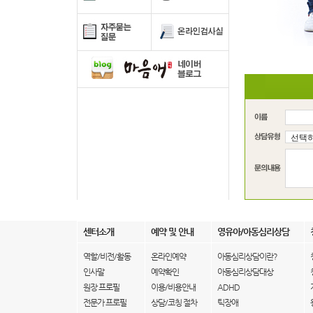
센터소개
예약 및 안내
영유아/아동심리상담
역할/비전/활동
온라인예약
아동심리상담이란?
인사말
예약확인
아동심리상담대상
원장 프로필
이용/비용안내
ADHD
전문가 프로필
상담/코칭 절차
틱장애