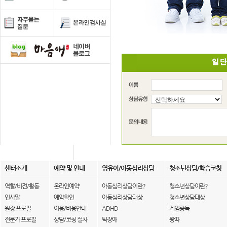
센터소개
예약 및 안내
영유아/아동심리상담
청소년상담/학습코칭
역할/비전/활동
온라인예약
아동심리상담이란?
청소년상담이란?
인사말
예약확인
아동심리상담대상
청소년상담대상
원장 프로필
이용/비용안내
ADHD
게임중독
전문가 프로필
상담/코칭 절차
틱장애
왕따