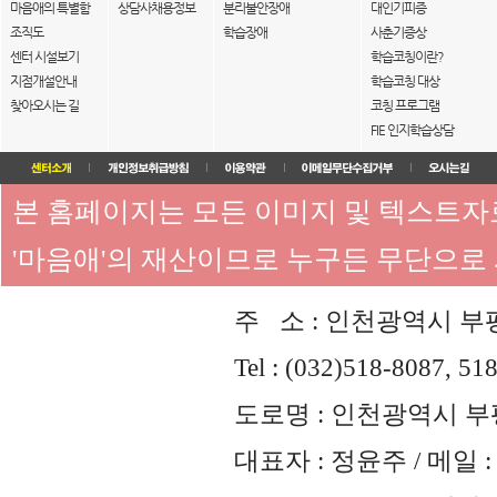
마음애의 특별함
상담사채용정보
분리불안장애
대인기피증
조직도
학습장애
사춘기증상
센터 시설보기
학습코칭이란?
지점개설안내
학습코칭 대상
찾아오시는 길
코칭 프로그램
FIE 인지학습상담
본 홈페이지는 모든 이미지 및 텍스트
'마음애'의 재산이므로 누구든 무단으로
주 소 : 인천광역시 부평
Tel : (032)518-8087, 51
도로명 : 인천광역시 부평
대표자 : 정윤주 / 메일 : 