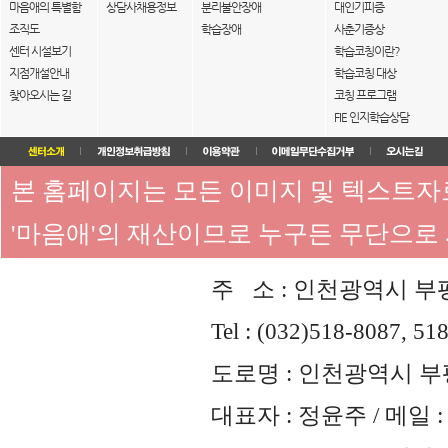
마음애의 특별함
상담사채용정보
분리불안장애
대인기피증
조직도
학습장애
사춘기증상
센터 시설보기
학습코칭이란?
지점개설안내
학습코칭 대상
찾아오시는 길
코칭 프로그램
FIE 인지학습상담
본 홈페이지는 모든 이미지 및 텍스트
'마음애'의 재산이므로 누구든 무단으로
주 소 : 인천광역시 부평
Tel : (032)518-8087, 51
도로명 : 인천광역시 부평
대표자 : 정윤주 / 메일 : 