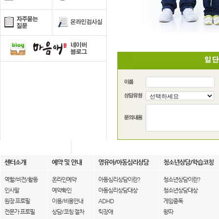
센터소개
예약 및 안내
영유아/아동심리상담
청소년상담/학습코칭
역할/비전/활동
온라인예약
아동심리상담이란?
청소년상담이란?
인사말
예약확인
아동심리상담대상
청소년상담대상
원장 프로필
이용/비용안내
ADHD
게임중독
전문가 프로필
상담/코칭 절차
틱장애
왕따