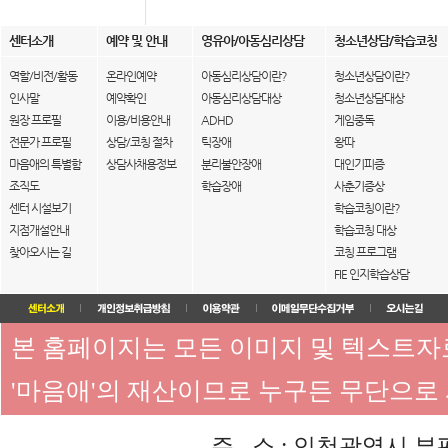
센터소개
예약 및 안내
영유아/아동심리상담
청소년상담/학습코칭
역할/비전/활동
온라인예약
아동심리상담이란?
청소년상담이란?
인사말
예약확인
아동심리상담대상
청소년상담대상
원장 프로필
이용/비용안내
ADHD
게임중독
전문가 프로필
상담/코칭 절차
틱장애
왕따
마음애의 특별함
상담사채용정보
분리불안장애
대인기피증
조직도
학습장애
사춘기증상
센터 시설보기
학습코칭이란?
지점개설안내
학습코칭 대상
찾아오시는 길
코칭 프로그램
FIE 인지학습상담
본 홈페이지는 모든 이미지 및 텍스트
'마음애'의 재산이므로 누구든 무단으로
주 소 : 인천광역시 부평