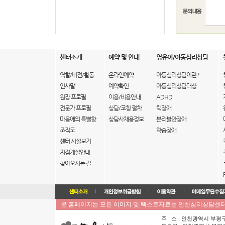
센터소개
예약 및 안내
영유아/아동심리상담
역할/비전/활동
온라인예약
아동심리상담이란?
인사말
예약확인
아동심리상담대상
원장 프로필
이용/비용안내
ADHD
전문가 프로필
상담/코칭 절차
틱장애
마음애의 특별함
상담사채용정보
분리불안장애
조직도
학습장애
센터 시설보기
지점개설안내
찾아오시는 길
본 홈페이지는 모든 이미지 및 텍스트자료는 인천심리상담센터 
주 소 : 인천광역시 부평구 부평동 