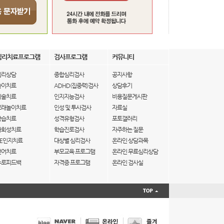
심리치료프로그램
검사프로그램
커뮤니티
심리상담
종합심리검사
공지사항
놀이치료
ADHD(집중력)검사
상담후기
미술치료
인지지능검사
비용질문게시판
모래놀이치료
인성 및 투사검사
자료실
학습치료
성격유형검사
포토갤러리
사회성치료
학습진로검사
자주하는 질문
IE인지치료
대상별 심리검사
온라인 상담과목
언어치료
부모교육 프로그램
온라인 무료심리상담
뉴로피드백
자격증 프로그램
온라인 검사실