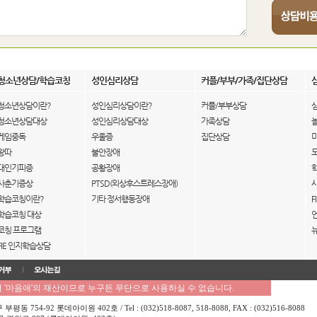
청소년상담/학습코칭
성인심리상담
커플/부부/가족/집단상담
청소년상담이란?
성인심리상담이란?
커플/부부상담
청소년상담대상
성인심리상담대상
가족상담
게임중독
우울증
집단상담
왕따
불안장애
대인기피증
공황장애
사춘기증상
PTSD(외상후스트레스장애)
학습코칭이란?
기타 정서행동장애
F
학습코칭 대상
코칭 프로그램
FIE 인지학습상담
'마음애'의 재산이므로 누구든 무단으로 사용하실 수 없습니다.
754-92 롯데아이원 402호 / Tel : (032)518-8087, 518-8088, FAX : (032)516-8088