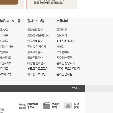
심리치료프로그램
검사프로그램
커뮤니티
심리상담
종합심리검사
공지사항
놀이치료
ADHD(집중력)검사
상담후기
미술치료
인지지능검사
비용질문게시판
모래놀이치료
인성 및 투사검사
자료실
학습치료
성격유형검사
포토갤러리
사회성치료
학습진로검사
자주하는 질문
IE인지치료
대상별 심리검사
온라인 상담과목
언어치료
부모교육 프로그램
온라인 무료심리상담
뉴로피드백
자격증 프로그램
온라인 검사실
33호