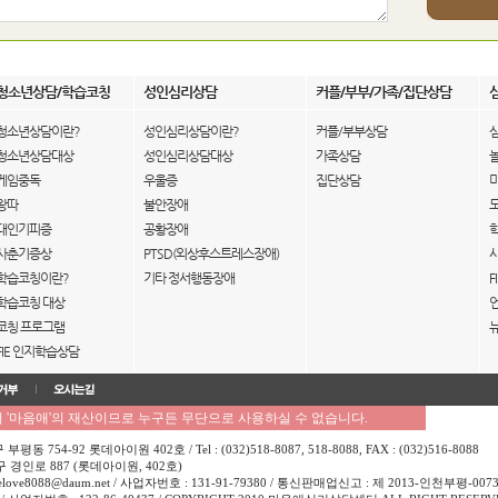
청소년상담/학습코칭
성인심리상담
커플/부부/가족/집단상담
청소년상담이란?
성인심리상담이란?
커플/부부상담
청소년상담대상
성인심리상담대상
가족상담
게임중독
우울증
집단상담
왕따
불안장애
대인기피증
공황장애
사춘기증상
PTSD(외상후스트레스장애)
학습코칭이란?
기타 정서행동장애
F
학습코칭 대상
코칭 프로그램
FIE 인지학습상담
'마음애'의 재산이므로 누구든 무단으로 사용하실 수 없습니다.
754-92 롯데아이원 402호 / Tel : (032)518-8087, 518-8088, FAX : (032)516-8088
경인로 887 (롯데아이원, 402호)
love8088@daum.net / 사업자번호 : 131-91-79380 / 통신판매업신고 : 제 2013-인천부평-007