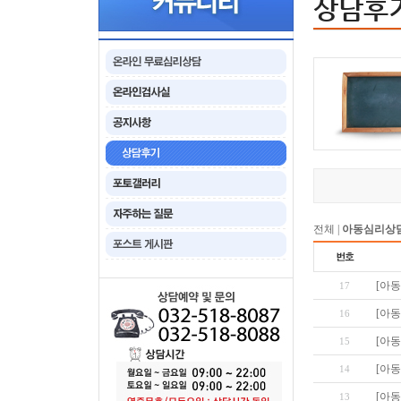
상담후
전체
|
아동심리상
[아
17
[아
16
[아
15
[아
14
[아
13