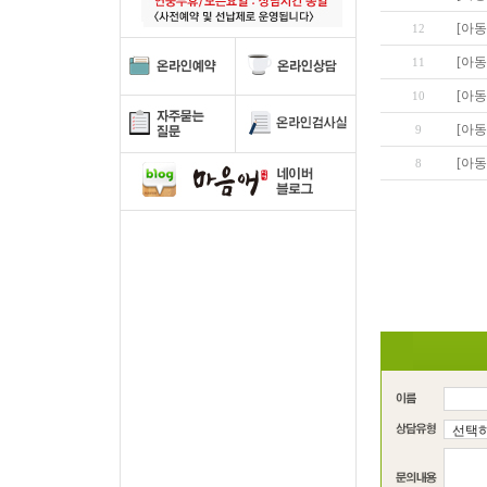
[아
12
[아
11
[아
10
[아
9
[아
8