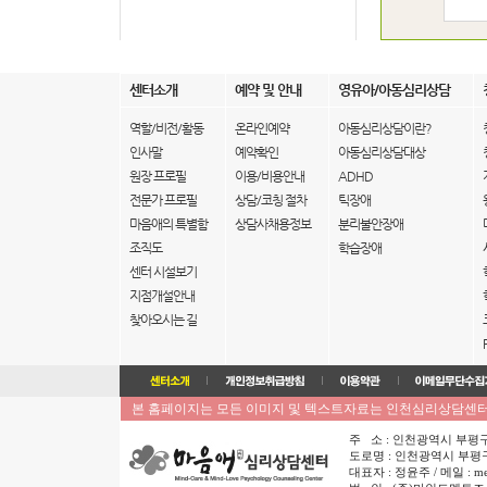
센터소개
예약 및 안내
영유아/아동심리상담
역할/비전/활동
온라인예약
아동심리상담이란?
인사말
예약확인
아동심리상담대상
원장 프로필
이용/비용안내
ADHD
전문가 프로필
상담/코칭 절차
틱장애
마음애의 특별함
상담사채용정보
분리불안장애
조직도
학습장애
센터 시설보기
지점개설안내
찾아오시는 길
본 홈페이지는 모든 이미지 및 텍스트자료는 인천심리상담센터 
주 소 : 인천광역시 부평구 부평동 
도로명 : 인천광역시 부평구 
대표자 : 정윤주 / 메일 : me